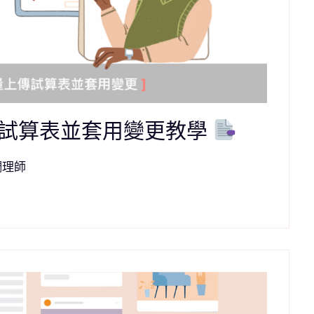
傳試算表並套用變更教學
調理師