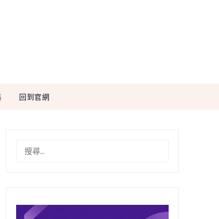
集
回到官網
搜
尋
關
鍵
字: