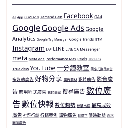
Facebook
GA4
AI
Demand Gen
App
COVID-19
Google
Google Ads
Google
Analytics
Google Trends
GTM
Google Tag Manager
Instagram
LINE
Messenger
LINE OA
LAP
meta
Meta Ads
Reels
Performance Max
Threads
一分鐘教室
YouTube
TrueView
回應式搜尋廣告
好物分享
影音廣
多媒體廣告
影片廣告
廣告素材
數位廣
搜尋廣告
告
應用程式廣告
我的商家
告
數位快報
數位趨勢
最高成效
智慧出價
廣告
購物廣告
行銷案例
限時動態
社群行銷
需求
關鍵字
開發廣告