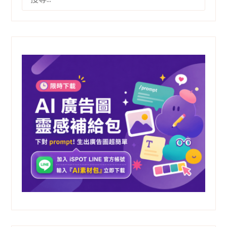
尋
關
鍵
字: