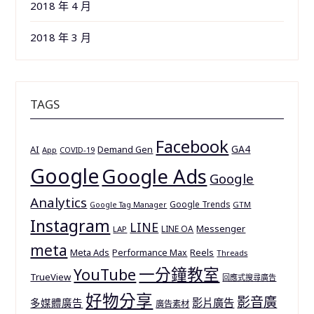
2018 年 4 月
2018 年 3 月
TAGS
Facebook
GA4
AI
Demand Gen
App
COVID-19
Google
Google Ads
Google
Analytics
Google Trends
GTM
Google Tag Manager
Instagram
LINE
Messenger
LINE OA
LAP
meta
Meta Ads
Reels
Performance Max
Threads
一分鐘教室
YouTube
TrueView
回應式搜尋廣告
好物分享
影音廣
多媒體廣告
影片廣告
廣告素材