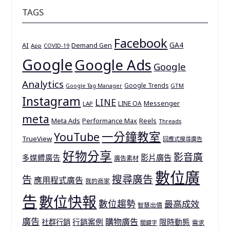
TAGS
Facebook
GA4
AI
Demand Gen
App
COVID-19
Google
Google Ads
Google
Analytics
Google Trends
GTM
Google Tag Manager
Instagram
LINE
Messenger
LINE OA
LAP
meta
Meta Ads
Reels
Performance Max
Threads
一分鐘教室
YouTube
TrueView
回應式搜尋廣告
好物分享
影音廣
多媒體廣告
影片廣告
廣告素材
數位廣
搜尋廣告
告
應用程式廣告
我的商家
告
數位快報
數位趨勢
最高成效
智慧出價
廣告
購物廣告
行銷案例
限時動態
社群行銷
需求
關鍵字