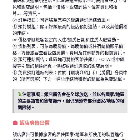
網站和交通指引連結。此區段還會顯示平均使用者評分、特
色和飯店說明。包括，價格、飯店評論、位置資訊和相
片……等資訊。
② 訂房按鈕：可連結至完整的飯店預訂連結清單。
③ 預訂模組：顯示評級最高的飯店預訂連結，以及其他價格
的連結。
☞
價格會隨旅客設定的入住/退房日期和住房人數變動。
④ 價格列表：可依每晚房價、每晚總價或住宿總價顯示價
格，方便旅客查看飯店房價、費用及其他額外的相關資訊。
⑤ 預訂連結廣告：此區塊可將旅客帶往飯店、
OTA
或中繼
搜尋引擎的到達網頁，供旅客預訂選取的飯店房間。
⑥ 免費預訂連結列表：位於【環境介紹】和【房價】分頁中
的【所有選項】下方，這些連結所獲得的點擊為免費點擊。
注意事項：飯店廣告會在全球放送，並以各國家/地區
的主要語言和貨幣顯示，但仍須遵守部分國家/地區的相
關限制。
飯店廣告出價
飯店廣告可根據旅客的居住國家/地區和所使用的裝置進行