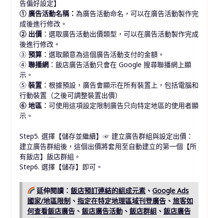
告偏好設定】
① 廣告活動名稱：
為廣告活動命名，可以在廣告活動製作完
成後進行修改。
② 出價
：選取廣告活動出價類型，可以在廣告活動製作完成
後進行修改。
③
預算
：選取願意為這個廣告活動支付的金額。
④
聯播網
：飯店廣告活動只會在 Google 搜尋聯播網上顯
示。
⑤
裝置
：根據預設，廣告會顯示在所有裝置上，包括電腦和
行動裝置（之後可調整裝置出價）
⑥ 地區
：可使用這項設定限制廣告只向特定地區的使用者顯
示。
Step5.
選擇【儲存並繼續】
☞
建立廣告群組與設定出價：
建立廣告群組後，這個出價將套用至自動建立的第一個【所
有飯店】飯店群組。
Step6.
選擇【儲存】即可。
延伸閱讀：
飯店預訂連結的組成元素
、
Google Ads
國家/地區限制
、
指定在特定地理區域刊登廣告
、
旅客如
何查看飯店廣告
、
飯店廣告活動
、
飯店群組
、
飯店廣告