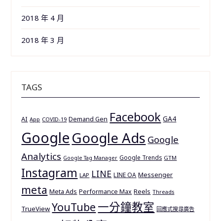
2018 年 4 月
2018 年 3 月
TAGS
Facebook
GA4
AI
Demand Gen
App
COVID-19
Google
Google Ads
Google
Analytics
Google Trends
GTM
Google Tag Manager
Instagram
LINE
Messenger
LINE OA
LAP
meta
Meta Ads
Reels
Performance Max
Threads
一分鐘教室
YouTube
TrueView
回應式搜尋廣告