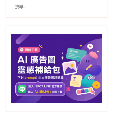
搜
尋
關
鍵
字: