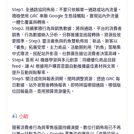
Step1. 全通路協同佈局：不要只依賴單一通路或站內流量，
積極使用 GRC 串聯 Google 生態接觸點，實現站內外流量
一體化覆蓋與轉換。
Step2. 持續累積行為與銷售數據：將與通路、平台的消費者
銷售、行為數據納入分析，分群推播並追蹤轉換，資源投放
更精準。Step3. 靈活養魚與釣魚雙軌佈局：新品、新客以
「養魚」拓展受眾，主力商品、活動期則用「釣魚」策略集
中式導流，搭配站外影音、社群廣告搶佔消費者決策高峰。
Step4. 善用 AI 機器學習與多元創意：持續優化商品目錄
feed，讓 AI 根據用戶購買意圖自動推播最佳素材與文案，
提升互動與點擊率。
Step5. 關注成效與報表洞察，隨時調整資源：透過 GRC 每
日數據、站外瀏覽後轉換報表，即時辨識哪個通路、哪個版
位回報最高，善用預算資源優先。
小結
隨著消費者行為與零售版圖持續演變，數位行銷佈局已不再
以單一站點為中心。Google 零售協作廣告以「流量協同＋