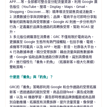
APP……等，全部都可整合並分配流量資源，利用 Google 廣
告版位（YouTube、搜尋、Display、Maps、Gmail、
Shopping、Discover……等）精準導流至銷售頁或活動頁。
2. 消費數據分享與洞察優化：品牌、電商平台可即時分享點
擊後的銷售報告與受眾數據。Google AI 則進一步分析用戶
行為，定義屬於品牌及通路的高轉換受眾，幫助 ROAS 提
升。
3. 多元版位網羅潛在消費者：GRC 不僅局限於電商站內，
更擴展至 Google 生態所有熱門接觸點，包括手機、電視、
桌機等不同載具，以及 APP、地圖、影音、社群各大平台。
4. 行為數據串連，精分受眾族群：藉由流量與銷售數據串
連，Google 協助品牌及通路分群消費者，識別高價值用
戶，進行個性化「養魚＋釣魚」（拓展新客＋極大化業績）
雙軌策略。
什麼是「養魚」與「釣魚」？
GRC的「養魚」策略即利用 Google 和合作通路的受眾拓展
新客。透過通路的館別受眾、商品目錄feed、廣告成效數
據，以及 AI 機器學習，廣告即時根據品牌旗艦館或商品類
別自動推播、拓展既有消費族群，提升流量質量。像保健、
美妝類館別，就能跨品牌、跨館自動發送最合適的廣告訊