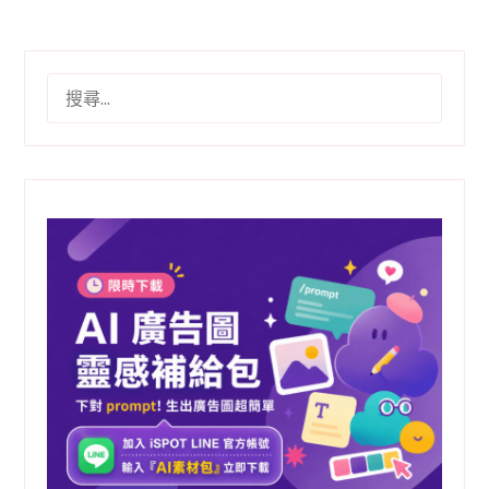
分
頁
搜
尋
關
鍵
字: