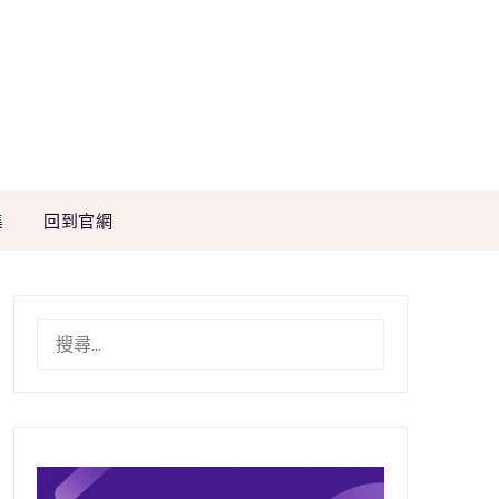
集
回到官網
搜
尋
關
鍵
字: