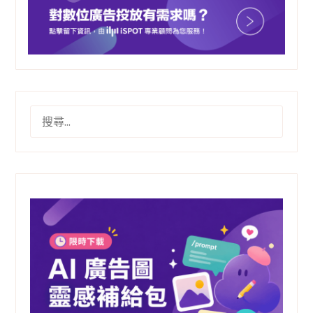
搜
尋
關
鍵
字: