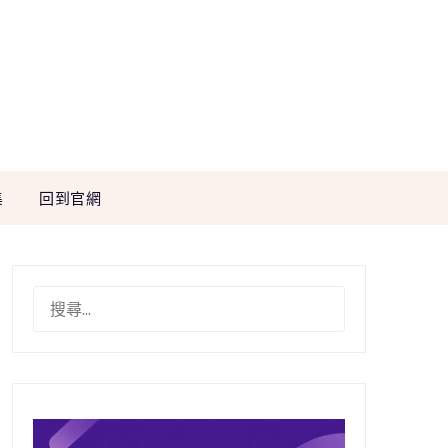
集
回到官網
搜
尋
關
鍵
字: