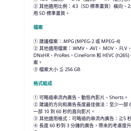
② 其他適用比例：4:3（SD 標準畫質）橫向、
用 SD 標準畫質。
檔案
① 建議檔案：.MPG (MPEG-2 或 MPEG-4)
② 其他適用檔案：.WMV、.AVI、.MOV、.FLV、
DNxHR、ProRes、CineForm 和 HEVC (h26
案。
③ 檔案大小 ≦ 256 GB
格式組成
① 可略過串流內廣告、動態內影片、Shorts。
② 建議的方向和廣告長度最佳做法：至少一部 60
一部 10 到 60 秒的直向影片。
③ 其他適用格式：可略過的串流內廣告：≧5 
④ 長度 60 秒到 3 分鐘的廣告，帶來的考