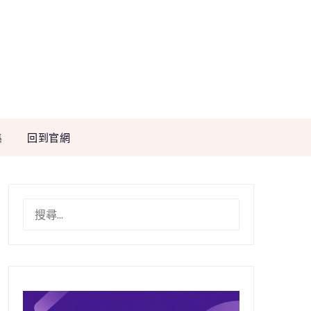
集
回到官網
搜
尋
關
鍵
字: