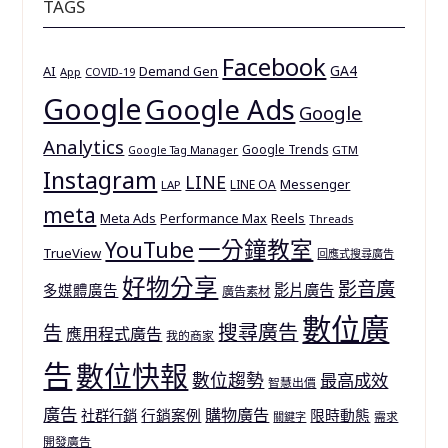
TAGS
Facebook
GA4
AI
Demand Gen
App
COVID-19
Google
Google Ads
Google
Analytics
Google Trends
GTM
Google Tag Manager
Instagram
LINE
Messenger
LINE OA
LAP
meta
Meta Ads
Reels
Performance Max
Threads
一分鐘教室
YouTube
TrueView
回應式搜尋廣告
好物分享
影音廣
多媒體廣告
影片廣告
廣告素材
數位廣
搜尋廣告
告
應用程式廣告
我的商家
告
數位快報
數位趨勢
最高成效
智慧出價
廣告
購物廣告
行銷案例
限時動態
社群行銷
需求
關鍵字
開發廣告