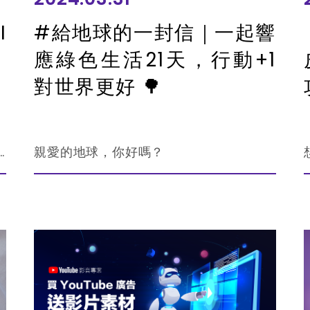
I
#給地球的一封信｜一起響
應綠色生活21天，行動+1
對世界更好 🌳
牌核心受眾，大幅提升廣告轉換率！
親愛的地球，你好嗎？