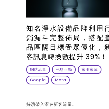
知名淨水設備品牌利用
銷漏斗完整佈局，搭配
品區隔目標受眾優化，
客訊息轉換數提升 39%！
網站流量
訊息互動
家用家電
Google
Meta
持續帶入潛在新客流量。