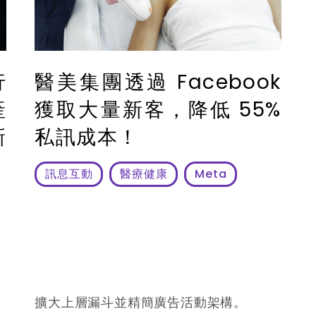
行
醫美集團透過 Facebook
產
獲取大量新客，降低 55%
新
私訊成本！
訊息互動
醫療健康
Meta
擴大上層漏斗並精簡廣告活動架構。