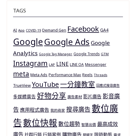
TAGS
Facebook
GA4
AI
Demand Gen
App
COVID-19
Google
Google Ads
Google
Analytics
Google Trends
GTM
Google Tag Manager
Instagram
LINE
Messenger
LINE OA
LAP
meta
Meta Ads
Reels
Performance Max
Threads
一分鐘教室
YouTube
TrueView
回應式搜尋廣告
好物分享
影音廣
多媒體廣告
影片廣告
廣告素材
數位廣
搜尋廣告
告
應用程式廣告
我的商家
告
數位快報
數位趨勢
最高成效
智慧出價
廣告
購物廣告
行銷案例
限時動態
社群行銷
需求
關鍵字