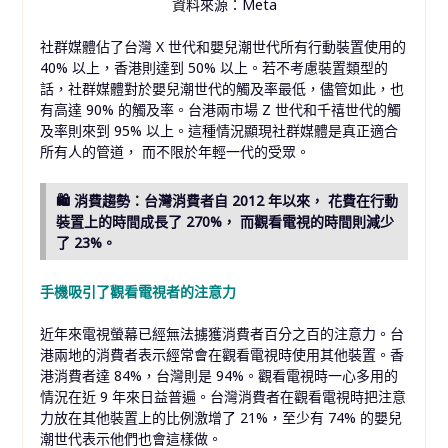
資料來源：Meta
社群媒體佔了台灣 X 世代和嬰兒潮世代所有行動裝置使用的
40% 以上，香港則達到 50% 以上。若不考慮裝置類型的
話，社群媒體對於嬰兒潮世代的觸及率最低，儘管如此，也
有高達 90% 的觸及率。台港兩市場 Z 世代和千禧世代的觸
及率則來到 95% 以上。這種情況顯現社群媒體是真正適合
所有人的管道， 而不限於年輕一代的受眾。
🛍 消費趨勢：台灣消費者自 2012 年以來， 花費在行動
裝置上的時間成長了 270%， 而觀看電視的時間則減少
了 23%。
手機吸引了觀看電視者的注意力
近年來電視螢幕已經無法擄獲消費者百分之百的注意力。台
港兩地的消費者表示經常會在觀看電視時使用其他裝置。香
港消費者達 84%，台灣則是 94%。觀看電視時一心多用的
情況在近 9 年來日益普遍。台灣消費者在觀看電視時把注意
力放在其他裝置上的比例激增了 21%，至少有 74% 的嬰兒
潮世代表示他們也會這樣做。