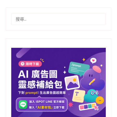
分
頁
搜
尋
關
鍵
字: