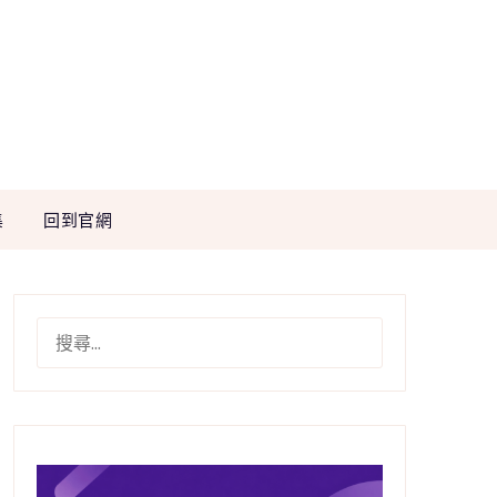
集
回到官網
搜
尋
關
鍵
字: