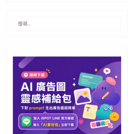
搜
尋
關
鍵
字: