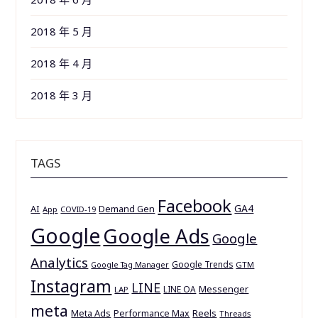
2018 年 5 月
2018 年 4 月
2018 年 3 月
TAGS
Facebook
GA4
AI
Demand Gen
App
COVID-19
Google
Google Ads
Google
Analytics
Google Trends
GTM
Google Tag Manager
Instagram
LINE
Messenger
LINE OA
LAP
meta
Meta Ads
Reels
Performance Max
Threads