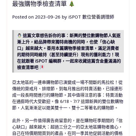
最強購物季檢查清單
Posted on
2023-09-26
by
iSPOT 數位營養調理師
這篇文章想告訴你的事：新興的雙位數購物節人氣逐
漸上升，給品牌帶來獨特商機的同時，也使「信心缺
口」越來越大。善用本篇購物季檢查清單，滿足消費者
的期待同時維持（甚至持續提升）現有的獲利能力！現
在就跟著 iSPOT 編輯群，一起來收藏這篇含金量滿滿的
檢查清單吧
亞太地區的一連串購物節已演變成一場不間斷的馬拉松！從
傳統的齋戒月、排燈節，到每月推出的特賣活動，已接連形
成一段長時間進行的購物節。其中值得注意的事：特賣活動
在通膨時代大受歡迎。像 6/18、7/7 這類新興的雙位數購物
節，人氣漸漸足以媲美雙十一、雙十二等著名的購物節。
此外，另一件值得廣告商留意的，是在購物旺季期間的「信
心缺口」越來越大：超過三分之一的亞太地區購物者擔心，
自己在特價期間買到的產品，在同一季其他促銷活動的價格