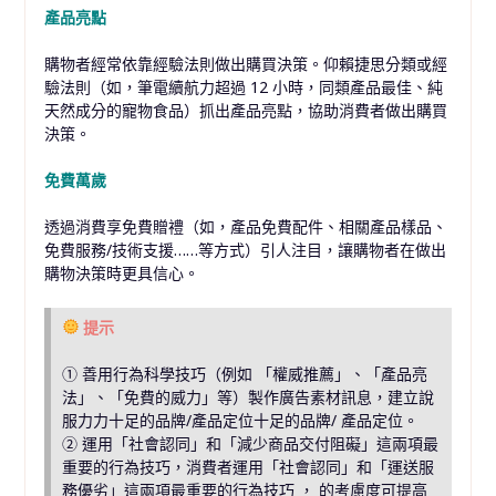
產品亮點
購物者經常依靠經驗法則做出購買決策。仰賴捷思分類或經
驗法則（如，筆電續航力超過 12 小時，同類產品最佳、純
天然成分的寵物食品）抓出產品亮點，協助消費者做出購買
決策。
免費萬歲
透過消費享免費贈禮（如，產品免費配件、相關產品樣品、
免費服務/技術支援……等方式）引人注目，讓購物者在做出
購物決策時更具信心。
提示
① 善用行為科學技巧（例如 「權威推薦」、「產品亮
法」、「免費的威力」等）製作廣告素材訊息，建立說
服力力十足的品牌/產品定位十足的品牌/ 產品定位。
② 運用「社會認同」和「減少商品交付阻礙」這兩項最
重要的行為技巧，消費者運用「社會認同」和「運送服
務優劣」這兩項最重要的行為技巧 ， 的考慮度可提高