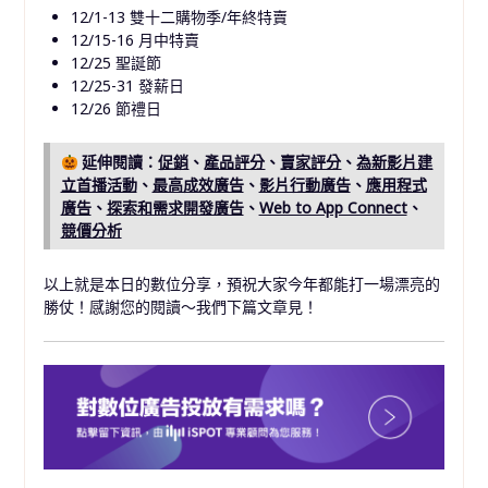
12/1-13 雙十二購物季/年終特賣
12/15-16 月中特賣
12/25 聖誕節
12/25-31 發薪日
12/26 節禮日
延伸閱讀：
促銷
、
產品評分
、
賣家評分
、
為新影片建
立首播活動
、
最高成效廣告
、
影片行動廣告
、
應用程式
廣告
、
探索和需求開發廣告
、
Web to App Connect
、
競價分析
以上就是本日的數位分享，預祝大家今年都能打一場漂亮的
勝仗！感謝您的閱讀～我們下篇文章見！