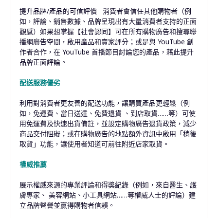
提升品牌/產品的可信評價 消費者會信任其他購物者（例
如，評論、銷售數據、品牌呈現出有大量消費者支持的正面
觀感）如果想掌握【社會認同】可在所有購物廣告和搜尋聯
播網廣告空間，啟用產品和賣家評分；或是與 YouTube 創
作者合作，在 YouTube 首播節目討論您的產品，藉此提升
品牌正面評論。
配送服務優劣
利用對消費者更友善的配送功能，讓購買產品更輕鬆（例
如，免運費、當日送達、免費退貨 、到店取貨……等）可使
用免運費及快速出貨備註，並設定購物廣告退貨政策，減少
商品交付阻礙；或在購物廣告的地點額外資訊中啟用「稍後
取貨」功能，讓使用者知道可前往附近店家取貨。
權威推薦
展示權威來源的專業評論和得獎紀錄（例如，來自醫生、護
膚專家、 美容網站、小工具網站……等權威人士的評論）建
立品牌聲譽並贏得購物者信賴。