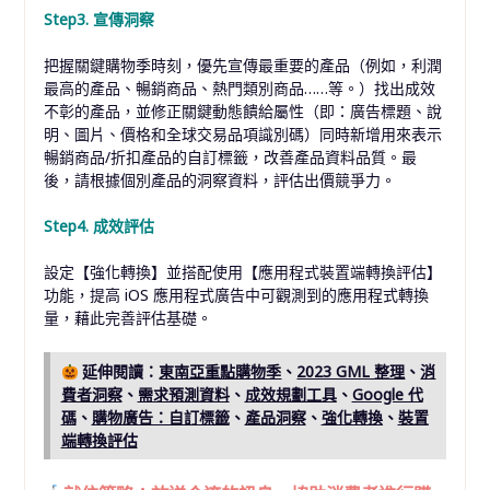
Step3. 宣傳洞察
把握關鍵購物季時刻，優先宣傳最重要的產品（例如，利潤
最高的產品、暢銷商品、熱門類別商品……等。）找出成效
不彰的產品，並修正關鍵動態饋給屬性（即：廣告標題、說
明、圖片、價格和全球交易品項識別碼）同時新增用來表示
暢銷商品/折扣產品的自訂標籤，改善產品資料品質。最
後，請根據個別產品的洞察資料，評估出價競爭力。
Step4. 成效評估
設定【強化轉換】並搭配使用【應用程式裝置端轉換評估】
功能，提高 iOS 應用程式廣告中可觀測到的應用程式轉換
量，藉此完善評估基礎。
延伸閱讀：
東南亞重點購物季
、
2023 GML 整理
、
消
費者洞察
、
需求預測資料
、
成效規劃工具
、
Google 代
碼
、
購物廣告：自訂標籤
、
產品洞察
、
強化轉換
、
裝置
端轉換評估