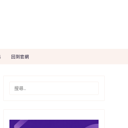
集
回到官網
搜
尋
關
鍵
字: