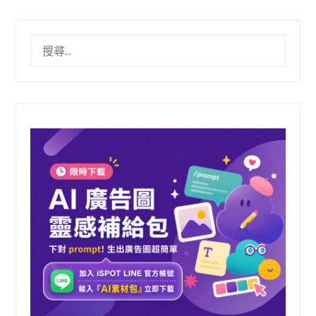
搜
尋
關
鍵
字: