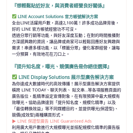
『想輕鬆貼近好友，與消費者經營良好關係』
LINE Account Solutions 官方帳號解決方案
全台LINE活躍用戶數，高達2,100萬！許多成功品牌背後，
好的 LINE 官方帳號經營功不可沒。
透過分眾行銷等功能，與好友深度互動；在對的時間推播對
方深感興趣的資訊，讓品牌或商家可以輕鬆回應好友興趣與
需求！串連多樣功能，以「標籤分眾」優化客群經營，讓每
一分預算，有效地花在刀口上。
『提升知名度，曝光、競價廣告是你絕佳選擇』
LINE Display Solutions 展示型廣告解決方案
為你達成大數據時代的高效傳播！展示型廣告解決方案提供
橫跨 LINE TODAY、聊天列表、 貼文串…等各項服務頁面的
廣告版位，能精準設定宣傳對象，在有限預算中最大規模有
效曝光。協助品牌達到「提升知名度、規模化精準」以及
「最佳轉換效益」等不同媒體目的。並提供曝光(保證型)、
競價(成效型)兩種購買形式。
▶︎
LINE 保證型廣告 LINE Guaranteed Ads
利用廣大用戶數進行大規模曝光並搭配規模化精準的廣告版