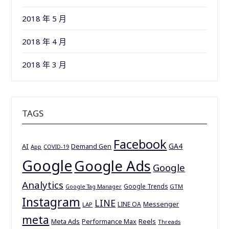
2018 年 5 月
2018 年 4 月
2018 年 3 月
TAGS
Facebook
GA4
AI
Demand Gen
App
COVID-19
Google
Google Ads
Google
Analytics
Google Trends
GTM
Google Tag Manager
Instagram
LINE
Messenger
LINE OA
LAP
meta
Meta Ads
Reels
Performance Max
Threads