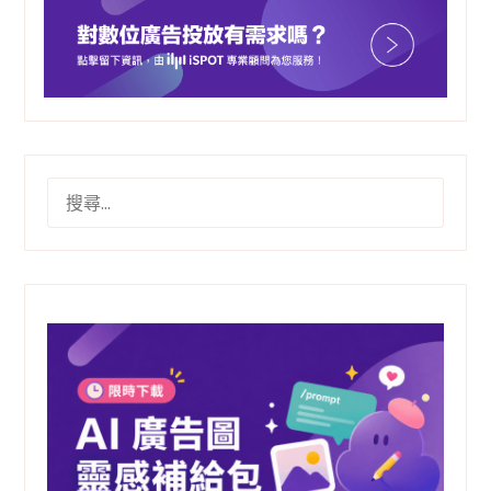
搜
尋
關
鍵
字: