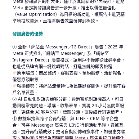
Meta 發訊廣告的強大並非僅止於其創新的介面設計，近期
Meta 更是將發訊廣告進一步升級，推出以價值最佳化
（Value Optimization）為目標的新功能，讓廣告主能更精
準地投放資源，直接將廣告效益發揮到極致。
發訊廣告的優勢
① 全新「網站至 Messenger／IG Direct」廣告：2025 年
Meta 正式推出「網站至 Messenger」及「網站至
Instagram Direct」廣告格式，讓用戶不僅能從社群平台，
也能從品牌官網一鍵跳轉對話，打造無縫的顧客旅程。
應用場景：商品諮詢、客服支援、預約服務、活動報名、
優惠券領取等。
轉換優勢：將網站流量轉化為長期顧客關係，提升潛在客
戶名單質量。
② AI 自動化對話與顧客分群：透過智能對話機器人，可自
動回覆常見問題、導購、收集表單，實現 24 小時無間斷服
務；更結合 AI 客戶分群、標籤分類，讓後續行銷更精準。
③ 數據串接與跨平台再行銷：與 LINE、CRM 等平台整
合，可將 Messenger 廣告與 LINE 行銷活動串聯，數據互
通，提升再行銷成效；更可自動回傳轉換事件，如優惠券領
取、預約完成等行為即時回傳至 Meta，廣告系統自動優化