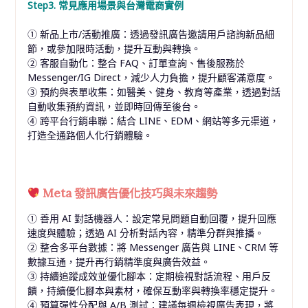
Step3. 常見應用場景與台灣電商實例
① 新品上市/活動推廣：透過發訊廣告邀請用戶諮詢新品細
節，或參加限時活動，提升互動與轉換。
② 客服自動化：整合 FAQ、訂單查詢、售後服務於
Messenger/IG Direct，減少人力負擔，提升顧客滿意度。
③ 預約與表單收集：如醫美、健身、教育等產業，透過對話
自動收集預約資訊，並即時回傳至後台。
④ 跨平台行銷串聯：結合 LINE、EDM、網站等多元渠道，
打造全通路個人化行銷體驗。
Meta 發訊廣告優化技巧與未來趨勢
① 善用 AI 對話機器人：設定常見問題自動回覆，提升回應
速度與體驗；透過 AI 分析對話內容，精準分群與推播。
② 整合多平台數據：將 Messenger 廣告與 LINE、CRM 等
數據互通，提升再行銷精準度與廣告效益。
③ 持續追蹤成效並優化腳本：定期檢視對話流程、用戶反
饋，持續優化腳本與素材，確保互動率與轉換率穩定提升。
④ 預算彈性分配與 A/B 測試：建議每週檢視廣告表現，將