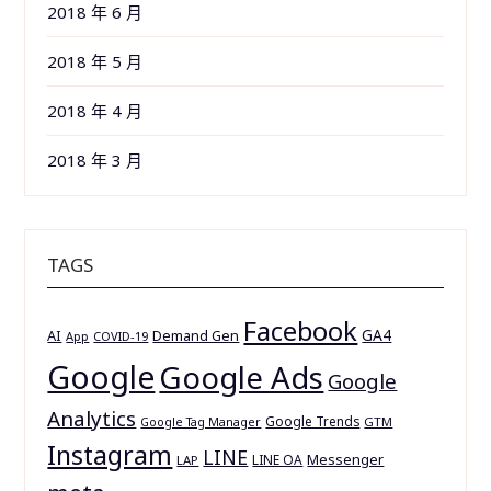
2018 年 6 月
2018 年 5 月
2018 年 4 月
2018 年 3 月
TAGS
Facebook
GA4
AI
Demand Gen
App
COVID-19
Google
Google Ads
Google
Analytics
Google Trends
GTM
Google Tag Manager
Instagram
LINE
Messenger
LINE OA
LAP