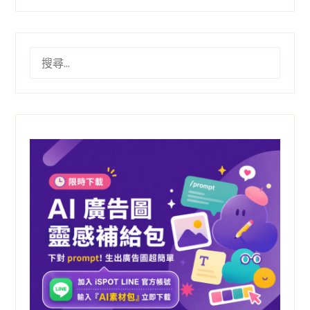
搜
尋
關
鍵
字: