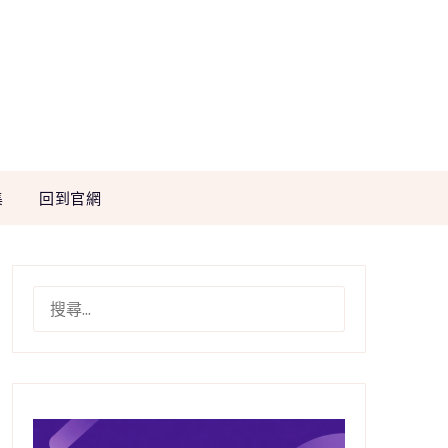
集
回到官網
搜
尋
關
鍵
字: