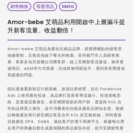
銷售轉換
母嬰用品
Meta
Amor-bebe 艾萌品利用開啟中上層漏斗提
升新客流量、收益翻倍！
Amor-bebe 艾萌品為嬰幼兒精品品牌，因實體櫃點的銷售受
地緣限制，且無其他線下曝光的推廣。皆仰賴門市人員銷售推
廣，客群多為百貨櫃位消費客群；線上官網新客流量低，雖有透
過簡訊、eDM等方式推廣，但成效無明顯提升，遇到新客開發成
長緩慢的問題。
因此透過重新制定行銷策略，加強社群經營，並在 Facebook
Ads 上佈局廣告投放，為品牌打造新客導流漏斗。投放策略思
路，是透過流量廣告，為官網開發新的用戶群，透過與 KOL 合
作的品牌置入廣告，提升消費者的信賴及擴算品牌知名度。後續
以轉換廣吿再行銷官網訪客及合作 KOL 的互動粉絲，同時透過
目錄廣告 DPA、DABA，連結客戶的電子商務平台，根據每位潛
在用戶的興趣自動生成最相關的商品廣告內容，提升官網銷售業