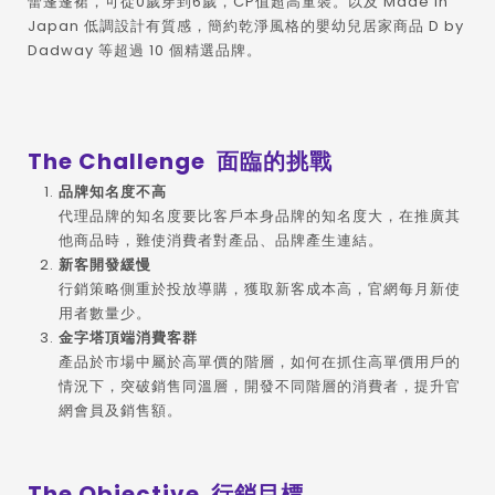
蕾蓬蓬裙，可從0歲穿到6歲，CP值超高童裝。以及 Made in
Japan 低調設計有質感，簡約乾淨風格的嬰幼兒居家商品 D by
Dadway 等超過 10 個精選品牌。
The Challenge 面臨的挑戰
品牌知名度不高
代理品牌的知名度要比客戶本身品牌的知名度大，在推廣其
他商品時，難使消費者對產品、品牌產生連結。
新客開發緩慢
行銷策略側重於投放導購，獲取新客成本高，官網每月新使
用者數量少。
金字塔頂端消費客群
產品於市場中屬於高單價的階層，如何在抓住高單價用戶的
情況下，突破銷售同溫層，開發不同階層的消費者，提升官
網會員及銷售額。
The Objective 行銷目標