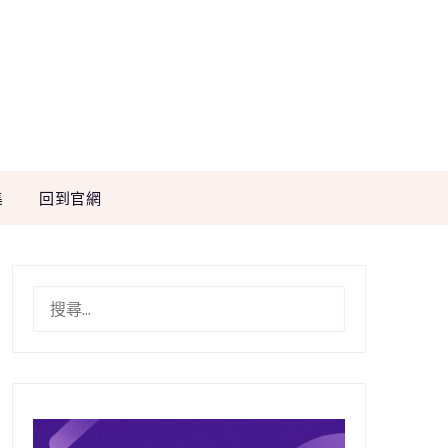
集
回到官網
搜
尋
關
鍵
字: